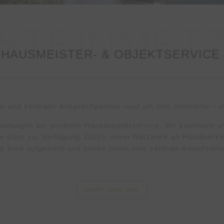
HAUSMEISTER- & OBJEKTSERVICE
ner und zentraler Ansprechpartner rund um Ihre Immobilie – 
leistungen bei unserem Hausmeisterservice. Wir kümmern u
en stets zur Verfügung. Durch unser Netzwerk an Handwerke
ir breit aufgestellt und bieten Ihnen eine zentrale Anlaufstelle
mehr über uns