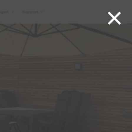
×
igen
Support