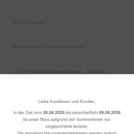
E-Mail-Adresse*
Neuer Name für das Namensschild*
Ich bin damit einverstanden, mögliche
×
Kosten für die Namensschilder zu übernehmen,
falls diese nicht vom Eigentümer getragen
werden.
Liebe Kundinnen und Kunden,
Weitere Informationen
in der Zeit vom
26.06.2026
bis einschließlich
09.08.2026
ist unser Büro aufgrund der Sommerferien nur
eingeschränkt besetzt.
Die regulären Hausmeistertätigkeiten werden jedoch