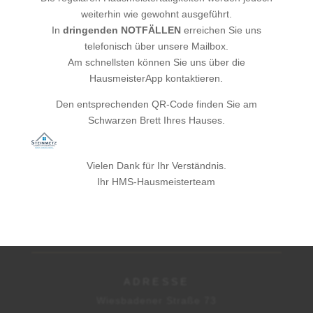
weiterhin wie gewohnt ausgeführt.
In
dringenden
NOTFÄLLEN
erreichen Sie uns
telefonisch über unsere Mailbox.
Am schnellsten können Sie uns über die
Senden
=
9 + 9
HausmeisterApp kontaktieren.
Den entsprechenden QR-Code finden Sie am
Schwarzen Brett Ihres Hauses.
Vielen Dank für Ihr Verständnis.
Ihr HMS-Hausmeisterteam
HAUSMEISTER- &
OBJEKTSERVICE
ADRESSE
Wiesbadener Straße 73