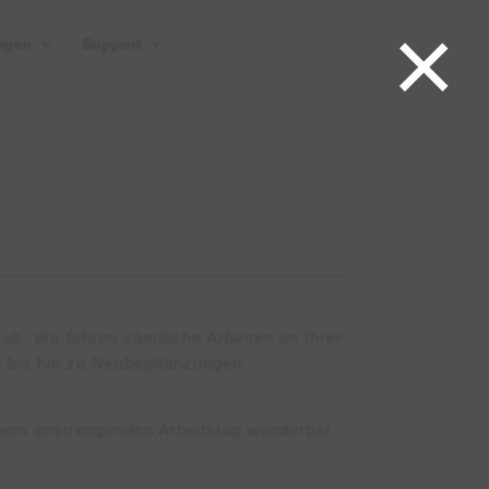
×
igen
Support
ab. Wir führen sämtliche Arbeiten an Ihrer
 bis hin zu Neubepflanzungen.
inem anstrengenden Arbeitstag wunderbar