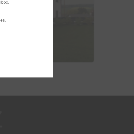
lbox.
.
es.