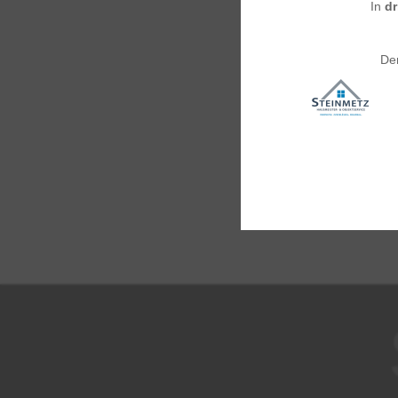
In
d
De