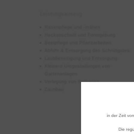
Leistungsauszug
Rasenpflege und -mähen
Heckenschnitt und Formgebung
Beetpflege und Pflanzarbeiten
Abfuhr & Entsorgung des Schnittgutes
Laubbeseitigung und Entsorgung
Kleinere Umgestaltungen von
Gartenanlagen
Verlegung von Rollrasen
Zaunbau
in der Zeit v
Die reg