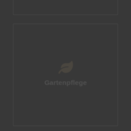
Gartenpflege

Egal ob Rasenschnitt, Rasenpflege, Hecken- oder
Baumschnitt oder Neubepflanzungen. Wir sind Ihr
Ansprechpartner.
Gartenpflege
mehr Informationen