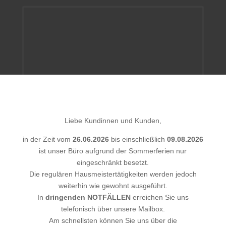
Gebäudereinigung

Sauberkeit und Hygiene spielen im gewerblichen
×
als auch im privaten Bereich eine wichtige Rolle.
Eine professionelle Gebäudereinigung erspart
Ihnen viel Stress und Zeit.
Gebäudereinigung
Liebe Kundinnen und Kunden,
mehr Informationen
in der Zeit vom
26.06.2026
bis einschließlich
09.08.2026
ist unser Büro aufgrund der Sommerferien nur
eingeschränkt besetzt.
Die regulären Hausmeistertätigkeiten werden jedoch
weiterhin wie gewohnt ausgeführt.
In
dringenden
NOTFÄLLEN
erreichen Sie uns
telefonisch über unsere Mailbox.
Am schnellsten können Sie uns über die