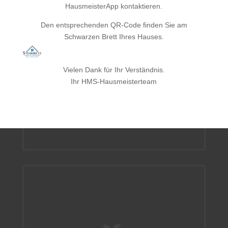
HausmeisterApp kontaktieren.
Winterdienst - die kalte
Den entsprechenden QR-Code finden Sie am
Jahreszeit
Schwarzen Brett Ihres Hauses.

Damit im Winter niemand ausrutscht, gilt die
gesetzliche Schnee- und Räumpflicht. Unser
Team befreit Ihr Grundstück und angrenzende
Vielen Dank für Ihr Verständnis.
Winterdienst
öffentliche Wege von Schnee und Eis und
Ihr HMS-Hausmeisterteam
übernimmt auch noch die Haftung für Sie!
mehr Informationen
Handwerkliche Dienstleistungen