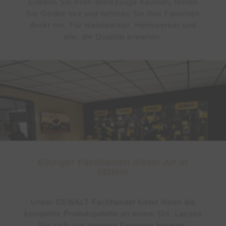
Erleben Sie Profi-Werkzeuge hautnah, testen
Sie Geräte live und nehmen Sie Ihre Favoriten
direkt mit. Für Handwerker, Heimwerker und
alle, die Qualität erwarten.
Einziger Fachhandel dieser Art in
Idstein
Unser DEWALT Fachhandel bietet Ihnen die
komplette Produktpalette an einem Ort. Lassen
Sie sich von unseren Experten beraten,