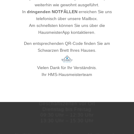
weiterhin wie gewohnt ausgeführt.
TELEFON
In
dringenden
NOTFÄLLEN
erreichen Sie uns
telefonisch über unsere Mailbox.
+49 (0) 6126 7003 444
Am schnellsten können Sie uns über die
+49 (0) 171 758 3680
HausmeisterApp kontaktieren.
Den entsprechenden QR-Code finden Sie am
EMAIL
Schwarzen Brett Ihres Hauses.
info@hms-steinmetz.de
Vielen Dank für Ihr Verständnis.
ÖFFNUNGSZEITEN
Ihr HMS-Hausmeisterteam
Hotline
Montag bis Freitag
10:00 Uhr – 16:00 Uhr
Geschäftszeiten vor Ort
Dienstag bis Freitag
09:30 Uhr – 12:30 Uhr
13:30 Uhr – 15:30 Uhr