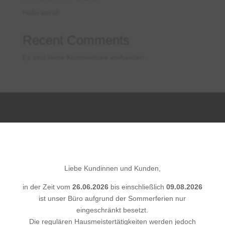
Hello world!
Recent Comments
Es sind keine Kommentare vorhanden.
×
HAUSMEISTER- &
OBJEKTSERVICE
Liebe Kundinnen und Kunden,
in der Zeit vom
26.06.2026
bis einschließlich
09.08.2026
ADRESSE
ist unser Büro aufgrund der Sommerferien nur
Wiesbadener Straße 73
eingeschränkt besetzt.
65510 Idstein
Die regulären Hausmeistertätigkeiten werden jedoch